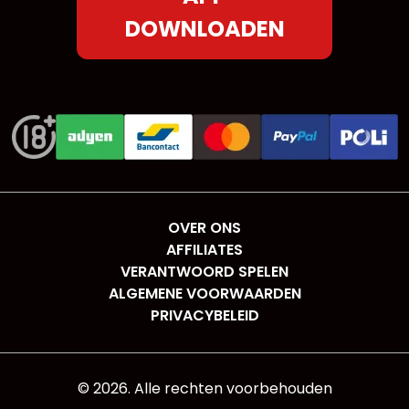
DOWNLOADEN
OVER ONS
AFFILIATES
VERANTWOORD SPELEN
ALGEMENE VOORWAARDEN
PRIVACYBELEID
©
2026
. Alle rechten voorbehouden