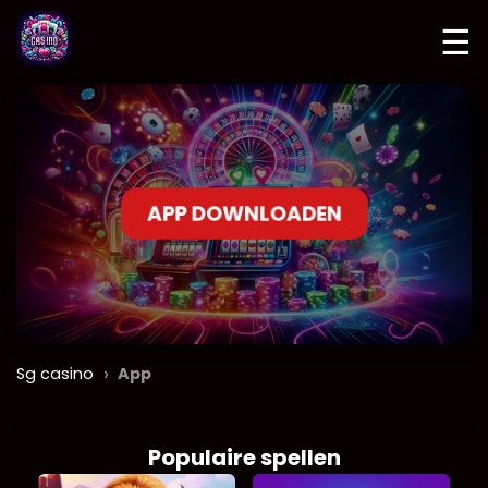
☰
APP DOWNLOADEN
›
Sg casino
App
Populaire spellen