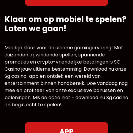
Klaar om op mobiel te spelen?
Laten we gaan!
Maak je klaar voor de ultieme gamingervaring! Met
duizenden opwindende spellen, spannende
promoties en crypto-vriendelijke betalingen is SG
Casino jouw ultieme bestemming. Download nu onze
Sg casino-app en ontdek een wereld van
entertainment binnen handbereik. Doe vandaag nog
mee en profiteer van onze exclusieve bonussen en
beloningen. Mis de actie niet - download nu Sg casino
en begin echt te spelen!
APP