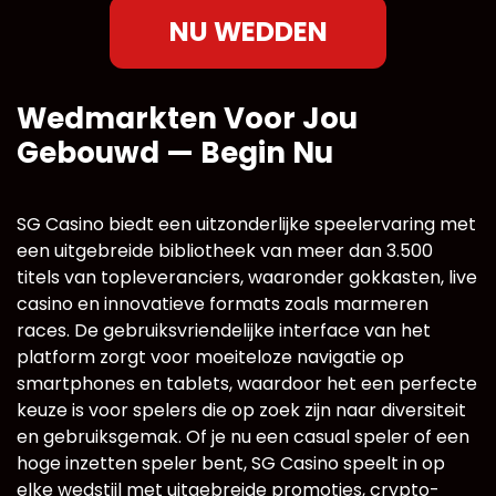
NU WEDDEN
Wedmarkten Voor Jou
Gebouwd — Begin Nu
SG Casino biedt een uitzonderlijke speelervaring met
een uitgebreide bibliotheek van meer dan 3.500
titels van topleveranciers, waaronder gokkasten, live
casino en innovatieve formats zoals marmeren
races. De gebruiksvriendelijke interface van het
platform zorgt voor moeiteloze navigatie op
smartphones en tablets, waardoor het een perfecte
keuze is voor spelers die op zoek zijn naar diversiteit
en gebruiksgemak. Of je nu een casual speler of een
hoge inzetten speler bent, SG Casino speelt in op
elke wedstijl met uitgebreide promoties, crypto-