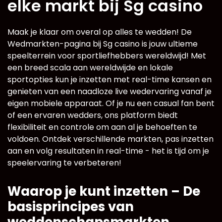
elke markt bij Sg casino
Maak je klaar om overal op alles te wedden! De
Wedmarkten-pagina bij Sg casino is jouw ultieme
speelterrein voor sportliefhebbers wereldwijd! Met
een breed scala aan wereldwijde en lokale
sportopties kun je inzetten met real-time kansen en
genieten van een naadloze live wedervaring vanaf je
eigen mobiele apparaat. Of je nu een casual fan bent
of een ervaren wedders, ons platform biedt
flexibiliteit en controle om aan al je behoeften te
voldoen. Ontdek verschillende markten, pas inzetten
aan en volg resultaten in real-time - het is tijd om je
speelervaring te verbeteren!
Waarop je kunt inzetten – De
basisprincipes van
weddenschapsmarkten